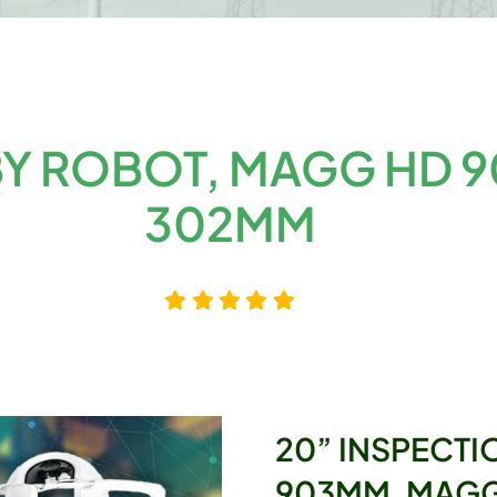
 BY ROBOT, MAGG HD
302MM
20” INSPECTI
903MM, MAG