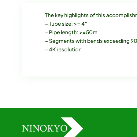
The key highlights of this accomplish
– Tube size: >= 4″
– Pipe length: >=50m
– Segments with bends exceeding 90
– 4K resolution