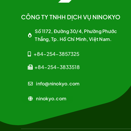
CÔNG TY TNHH DỊCH VỤ NINOKYO
Số 1172, Đường 30/4, Phường Phước
Thắng, Tp. Hồ Chí Minh, Việt Nam.
+84-254-3857325
+84-254-3833518
info@ninokyo.com
ninokyo.com