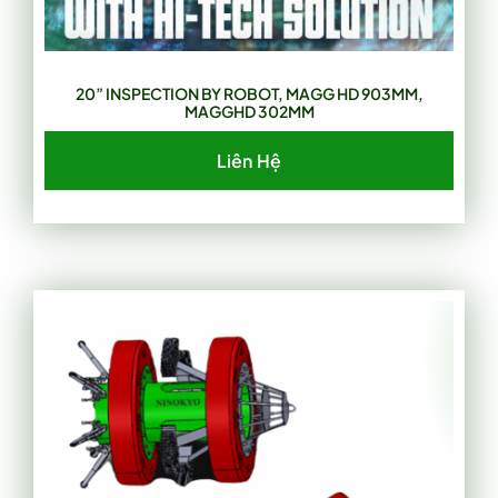
20” INSPECTION BY ROBOT, MAGG HD 903MM,
MAGGHD 302MM
Liên Hệ