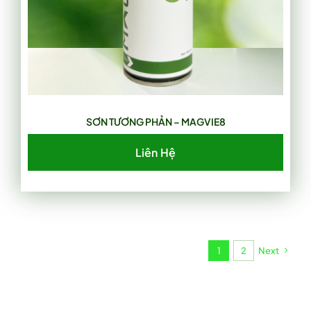
SƠN TƯƠNG PHẢN – MAGVIE8
Liên Hệ
1
2
Next