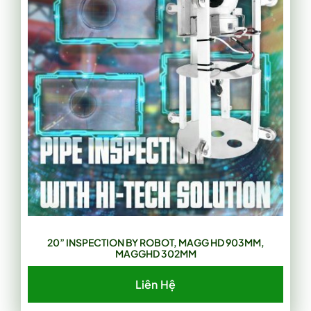
20” INSPECTION BY ROBOT, MAGG HD 903MM,
MAGGHD 302MM
Liên Hệ