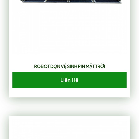
ROBOT DỌN VỆ SINH PIN MẶT TRỜI
Liên Hệ