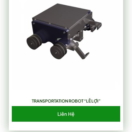
TRANSPORTATION ROBOT “LÊ LỢI”
Liên Hệ